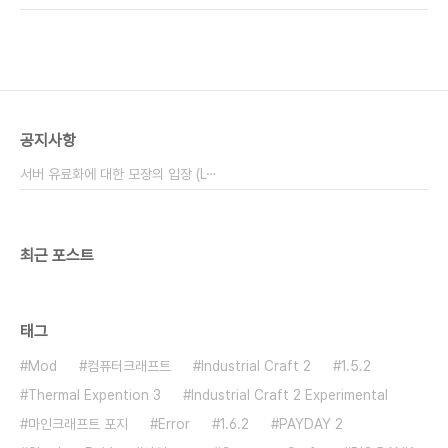
1개가 사용됩니다. 레일크래프트가 설치시 철괴 대
(Electronic Circuit:전자회로) 가 필요하네요 2-
신..
1-1 머신블럭(Machine Block)을 만들어보자 머신
블록은 정제된 철로 만들 수 있어요.정제된 철은 어떻
게 만드냐고요? 그냥 화로에 넣어서 구으면되요.다
구워지면 철이나 금 처럼 경험치를 주는 좋은 녀석이
에요. HAYO하지만 시프트 클릭으로 인벤에 넣어버
공지사항
리면 경험치를 못받게되죠(우울) 이제 머신 블럭의
조합법을 보도록 할까요? 정제된 철 8개 들어가네요.
서버 유료화에 대한 모장의 입장 (L⋯
자원이 부족한 초반에는..
최근 포스트
태그
Mod
컴퓨터크래프트
Industrial Craft 2
1.5.2
Thermal Expention 3
Industrial Craft 2 Experimental
마인크래프트 포지
Error
1.6.2
PAYDAY 2