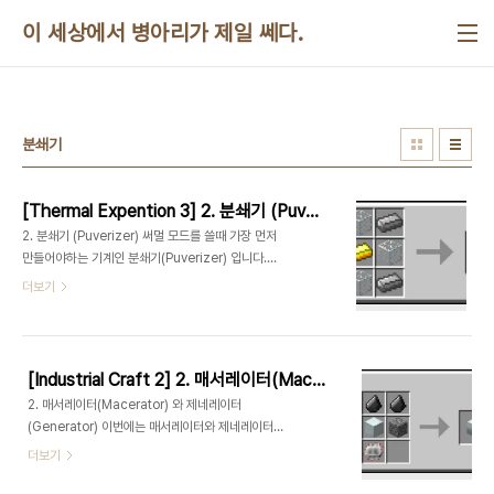
본문 바로가기
이 세상에서 병아리가 제일 쎄다.
분쇄기
[Thermal Expention 3] 2. 분쇄기 (Puverizer)
2. 분쇄기 (Puverizer) 써멀 모드를 쓸때 가장 먼저
만들어야하는 기계인 분쇄기(Puverizer) 입니다.
Industrial Craft 2 의 Macerator 처럼 자원을 2
더보기
배로 불려주는 역할을 하지만,부가 자원을 준다는 장
점 때문에 Macerator의 입지는 약해질수 밖에 없
었죠. 물론 IC2E로 바뀌면서 광물 처리하는 과정이
더 많아져서 아이템을 생산을 했다 하지
[Industrial Craft 2] 2. 매서레이터(Macerator)와 제네레이터(Generator)
만.Thermal Expention 3 의 다른 기계
2. 매서레이터(Macerator) 와 제네레이터
Induction Smelter 에 밀릴 수 밖에 없었습니다.
(Generator) 이번에는 매서레이터와 제네레이터에
그만큼 성능이 좋은 기계가 있는 모드이니만큼 기계
대해서 다뤄 보기로 해요. 2-1 매서레이터 조합법을
더보기
에 대해 하나씩 알아보도록 합시다. 2-1 조합법 1.
먼저 보도록 할게요 부싯돌3개에 조약돌2개 머신 블
Machine Frame 재료로 철괴4개, 유리4개, 금괴
럭(Machine Block) 1개와 일렉트로닉 서킷