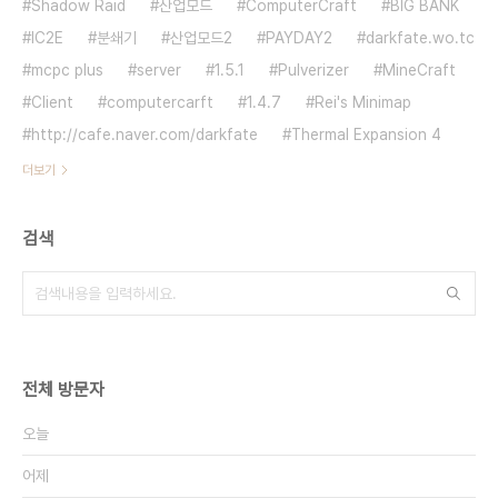
Shadow Raid
산업모드
ComputerCraft
BIG BANK
IC2E
분쇄기
산업모드2
PAYDAY2
darkfate.wo.tc
mcpc plus
server
1.5.1
Pulverizer
MineCraft
Client
computercarft
1.4.7
Rei's Minimap
http://cafe.naver.com/darkfate
Thermal Expansion 4
더보기
검색
전체 방문자
오늘
어제